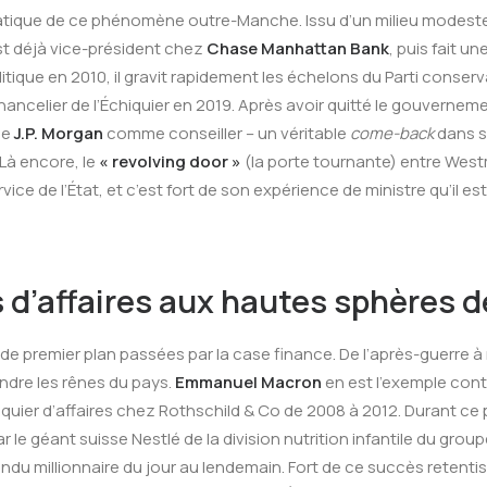
que de ce phénomène outre-Manche. Issu d’un milieu modeste, s
est déjà vice-président chez
Chase Manhattan Bank
, puis fait u
litique en 2010, il gravit rapidement les échelons du Parti conser
 Chancelier de l’Échiquier en 2019. Après avoir quitté le gouvernem
ne
J.P. Morgan
comme conseiller – un véritable
come-back
dans s
Là encore, le
« revolving door »
(la porte tournante) entre Westm
e de l’État, et c’est fort de son expérience de ministre qu’il est 
 d’affaires aux hautes sphères de
de premier plan passées par la case finance. De l’après-guerre à n
ndre les rênes du pays.
Emmanuel Macron
en est l’exemple con
quier d’affaires chez Rothschild & Co de 2008 à 2012. Durant ce 
ar le géant suisse Nestlé de la division nutrition infantile du g
 rendu millionnaire du jour au lendemain. Fort de ce succès retenti