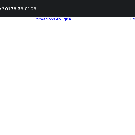
 ? 01.76.39.01.09
Formations en ligne
Fo
umnEye
seil en