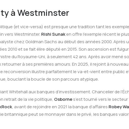
ity à Westminster
litique (et vice-versa) est presque une tradition tant les exemp
lin vers Westminster.
Rishi Sunak
en offre l’exemple récent le plu
lyste chez Goldman Sachs au début des années 2000. Après un pa
s 2010 et se fait élire député en 2015. Son ascension est fulguran
inistre du Royaume-Uni, à seulement 42 ans. Après avoir mené son
retourner à ses premières amours. En 2025, il rejoint à nouveau
 reconversion illustre parfaitement le va-et-vient entre public et
nque, bouclant la boucle de son parcours atypique.
liant Whitehall aux banques d’investissement. Chancelier de l’Échiq
etrait de la vie politique,
Osborne
s’est tourné vers le secteur
kRock
, avant de rejoindre en 2021 la banque d’affaires
Robey Wa
 britannique peut se monnayer dans le privé, les banques valori