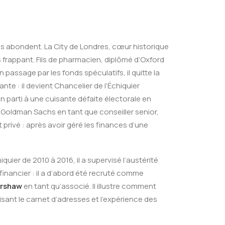
les abondent. La City de Londres, cœur historique
s frappant. Fils de pharmacien, diplômé d’Oxford
ssage par les fonds spéculatifs, il quitte la
te : il devient Chancelier de l’Échiquier
 parti à une cuisante défaite électorale en
 Goldman Sachs en tant que conseiller senior,
 privé : après avoir géré les finances d’une
uier de 2010 à 2016, il a supervisé l’austérité
 financier : il a d’abord été recruté comme
rshaw
en tant qu’associé. Il illustre comment
sant le carnet d’adresses et l’expérience des