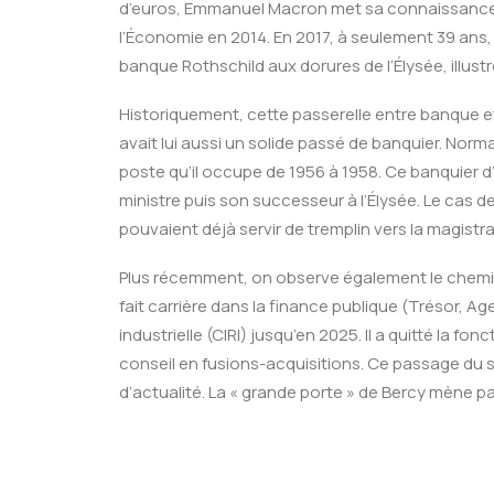
d’euros, Emmanuel Macron met sa connaissance de
l’Économie en 2014. En 2017, à seulement 39 ans, i
banque Rothschild aux dorures de l’Élysée, illustr
Historiquement, cette passerelle entre banque et
avait lui aussi un solide passé de banquier. Nor
poste qu’il occupe de 1956 à 1958. Ce banquier d’a
ministre puis son successeur à l’Élysée. Le cas
pouvaient déjà servir de tremplin vers la magist
Plus récemment, on observe également le chemin
fait carrière dans la finance publique (Trésor, Ag
industrielle (CIRI) jusqu’en 2025. Il a quitté la
conseil en fusions-acquisitions. Ce passage du se
d’actualité. La « grande porte » de Bercy mène p