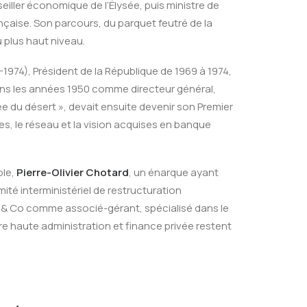
ller économique de l’Élysée, puis ministre de
rançaise. Son parcours, du parquet feutré de la
u plus haut niveau.
-1974), Président de la République de 1969 à 1974,
dans les années 1950 comme directeur général,
sée du désert », devait ensuite devenir son Premier
, le réseau et la vision acquises en banque
ple,
Pierre-Olivier Chotard
, un énarque ayant
mité interministériel de restructuration
ild & Co comme associé-gérant, spécialisé dans le
tre haute administration et finance privée restent