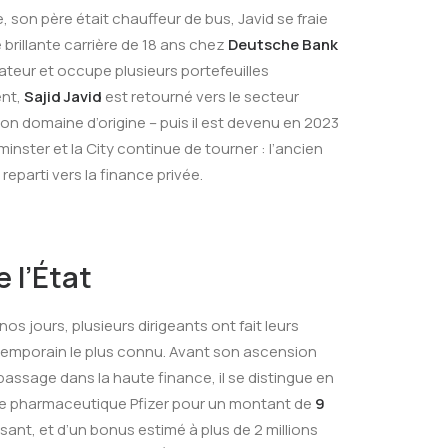
on père était chauffeur de bus, Javid se fraie
ne brillante carrière de 18 ans chez
Deutsche Bank
vateur et occupe plusieurs portefeuilles
ent,
Sajid Javid
est retourné vers le secteur
on domaine d’origine – puis il est devenu en 2023
inster et la City continue de tourner : l’ancien
reparti vers la finance privée.
 l’État
os jours, plusieurs dirigeants ont fait leurs
temporain le plus connu. Avant son ascension
passage dans la haute finance, il se distingue en
roupe pharmaceutique Pfizer pour un montant de
9
ssant, et d’un bonus estimé à plus de 2 millions