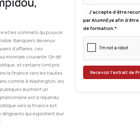
mpidou
,
J'accepte d'être reco
par AlumnEye afin d'être 
de formation.*
nce et les sommets du pouvoir
nvisible. Banquiers devenus
uiers d’affaires, ces
hui monnaie courante. On dit
itique, et certains l’ont pris
ans la finance vers les hautes
Paris comme à Washington, les
 publiques illustrent un
 Ce phénomène est si répandu
litique vers la finance est
 dirigeants qui exploitent leur
.