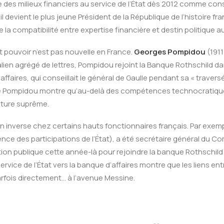
s milieux financiers au service de l’État dès 2012 comme consei
l devient le plus jeune Président de la République de l’histoire f
e la compatibilité entre expertise financière et destin politique a
 pouvoir n’est pas nouvelle en France.
Georges Pompidou
(1911
malien agrégé de lettres, Pompidou rejoint la Banque Rothschild 
ffaires, qui conseillait le général de Gaulle pendant sa « traver
 de Pompidou montre qu’au-delà des compétences technocratiques
rature suprême.
 inverse chez certains hauts fonctionnaires français. Par exem
ence des participations de l’État), a été secrétaire général du Co
 fonction publique cette année-là pour rejoindre la banque Rothsch
rvice de l’État vers la banque d’affaires montre que les liens en
arfois directement… à l’avenue Messine.