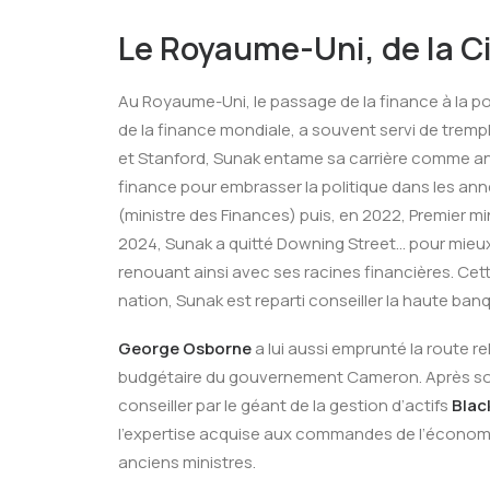
Le Royaume-Uni, de la C
Au Royaume-Uni, le passage de la finance à la po
de la finance mondiale, a souvent servi de tremp
et Stanford, Sunak entame sa carrière comme ana
finance pour embrasser la politique dans les année
(ministre des Finances) puis, en 2022, Premier m
2024, Sunak a quitté Downing Street… pour mieux 
renouant ainsi avec ses racines financières. Cette
nation, Sunak est reparti conseiller la haute ba
George Osborne
a lui aussi emprunté la route re
budgétaire du gouvernement Cameron. Après son r
conseiller par le géant de la gestion d’actifs
Blac
l’expertise acquise aux commandes de l’économie
anciens ministres.