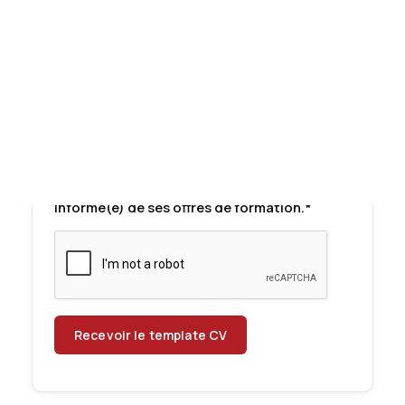
Tests des banques
Téléphone*
Test d’aptitude en ligne
Test Numérique Banque
S’inscrire
Année de diplôme*
J'accepte d'être recontacté(e) par
téléphone par AlumnEye afin d'être
informé(e) de ses offres de formation.*