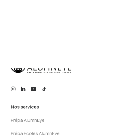
Tests des banques
Test d’aptitude en ligne
Test Numérique Banque
by AlumnEye
S’inscrire
Nos services
Prépa AlumnEye
Prépa Ecoles AlumnEye