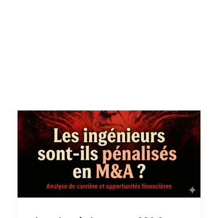
Tests des banques
International Business (SMIB) de…
Test d’aptitude en ligne
Test Numérique Banque
by AlumnEye
S’inscrire