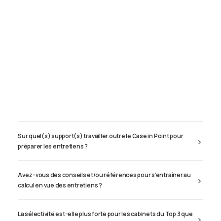
Tests des banques
CV des cabinets de Conseil en Stratégie ?
Test d’aptitude en ligne
Test Numérique Banque
S’inscrire
Je suis actuellement en stage, comment faire pour me rendre à
des entretiens en vue d’un prochain stage ?
À quel moment faut-il postuler ?
Quels sont vos conseils dans l’élaboration du CV ?
Sur quel(s) support(s) travailler outre le Case in Point pour
préparer les entretiens ?
Avez-vous des conseils et/ou références pour s’entraîner au
calcul en vue des entretiens ?
La sélectivité est-elle plus forte pour les cabinets du Top 3 que