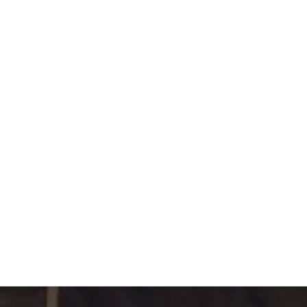
IMT BS
Scienc
ENSAE