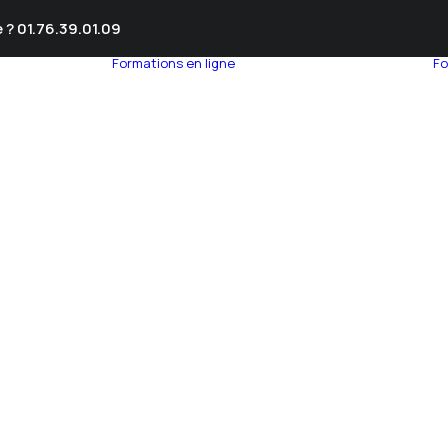
 ? 01.76.39.01.09
Formations en ligne
Fo
umnEye
seil en