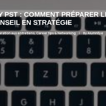
Y PST : COMMENT PRÉPARER L
NSEIL EN STRATÉGIE
aration aux entretiens
,
Career tips & Networking
|
By
AlumnEye