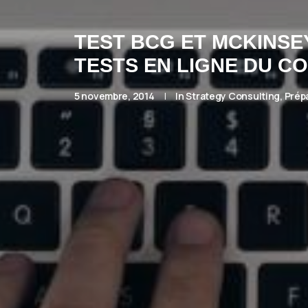
TEST BCG ET MCKINSE
TESTS EN LIGNE DU CO
5 novembre, 2014
|
In
Strategy Consulting
,
Prép