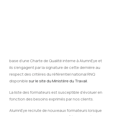
Tests des banques
Benjamin, banquier M&A et investisseur en Private Equity
Test d’aptitude en ligne
Test Numérique Banque
S’inscrire
Recrutement des formateurs
Les formateurs AlumnEye sont recrutés pour délivrer
des formations de haut niveau à destination d’un
public d’apprenants exigeants. Ils sont recrutés sur la
base d’une Charte de Qualité interne à AlumnEye et
ils s’engagent par la signature de cette dernière au
respect des critères du référentiel national RNQ
disponible
sur le site du Ministère du Travail
.
La liste des formateurs est susceptible d’évoluer en
fonction des besoins exprimés par nos clients.
AlumnEye recrute de nouveaux formateurs lorsque