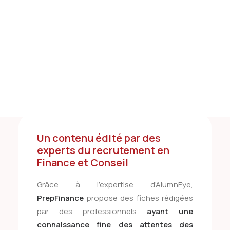
Tests des banques
Test d’aptitude en ligne
Finies les recherches interminables et
Test Numérique Banque
l’information superflue :
vous disposez
S’inscrire
d’un contenu directement exploitable
pour vos révisions de dernière minute ou
pour enrichir vos lettres de motivation.
Un contenu édité par des
experts du recrutement en
Finance et Conseil
Grâce à l’expertise d’AlumnEye,
PrepFinance
propose des fiches rédigées
pa
r
des professionnels
ayant une
connaissance fine des attentes des