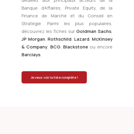
dédiées aux principaux acteurs de la
Banque d’Affaires, Private Equity, de la
Finance de Marché et du Conseil en
Stratégie. Parmi les plus populaires,
découvrez les fiches sur
Goldman Sachs
,
JP Morgan
,
Rothschild
,
Lazard
,
McKinsey
& Company
,
BCG
,
Blackstone
ou encore
Barclays
.
Je veux voir la liste complète !