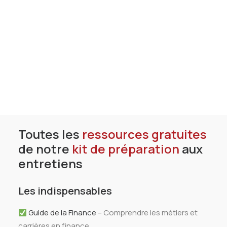
Tests des banques
Test d’aptitude en ligne
Test Numérique Banque
S’inscrire
Remplis ce formulaire pour recevoir le Guide de la
finance
Toutes les
ressources gratuites
Prénom*
de notre
kit de préparation
aux
entretiens
Nom*
Les indispensables
Guide de la Finance
– Comprendre les métiers et
Mail*
carrières en finance