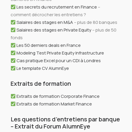
Les secrets du recrutement en Finance
–
comment décrocher les entretiens ?
Téléphone*
Salaires des stages en M&A
– plus de 80 banques
Salaires des stages en Private Equity
– plus de 50
fonds
Année de diplôme*
Les 50 derniers deals en France
Modeling Test Private Equity Infrastructure
Cas pratique Excel pour un CDI à Londres
J'accepte d'être recontacté(e) par
Le template CV AlumnEye
téléphone par AlumnEye afin d'être
Extraits de formation
informé(e) de ses offres de formation.*
Extraits de formation Corporate Finance
Extraits de formation Market Finance
Les questions d’entretiens par banque
– Extrait du Forum AlumnEye