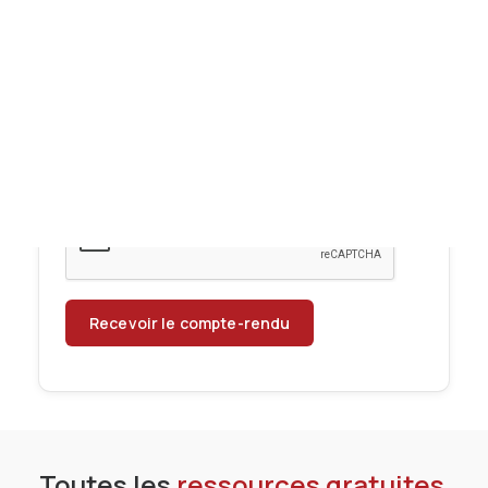
Tests des banques
Année de diplôme*
Test d’aptitude en ligne
Test Numérique Banque
S’inscrire
J'accepte d'être recontacté(e) par
téléphone par AlumnEye afin d'être
informé(e) de ses offres de formation.*
Toutes les
ressources gratuites