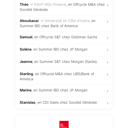
Théo
→ ESCP MSc Finance
, en Offcycle M&A chez
›
Société Générale
Aboubacar
→ Université en Côte d'Ivoire
, en
›
Summer IBD chez Bank of America
Samuel
, en Offcycle S&T chez Goldman Sachs
›
Solène
, en Summer IBD chez JP Morgan
›
Jeanne
, en Summer S&T chez Morgan Stanley
›
Sterling
, en Offcycle M&A chez UBS/Bank of
›
America
Marine
, en Summer IBD chez JP Morgan
›
Stanislas
, en CDI Sales chez Société Générale
›