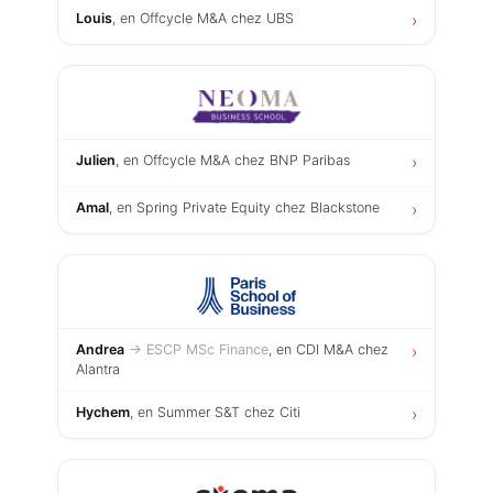
Louis
, en Offcycle M&A chez UBS
›
Julien
, en Offcycle M&A chez BNP Paribas
›
Amal
, en Spring Private Equity chez Blackstone
›
Andrea
→ ESCP MSc Finance
, en CDI M&A chez
›
Alantra
Hychem
, en Summer S&T chez Citi
›