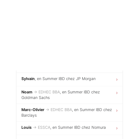
Tests des banques
Test d’aptitude en ligne
Axelle
, en Summer IBD chez RBC
›
Test Numérique Banque
Ivan
, en Summer IBD chez Morgan Stanley
›
S’inscrire
Justine
→ Sorbonne
, en Summer Global Capital
›
Markets chez Morgan Stanley
Sylvain
, en Summer IBD chez JP Morgan
›
Noam
→ EDHEC BBA
, en Summer IBD chez
›
Goldman Sachs
Marc-Olivier
→ EDHEC BBA
, en Summer IBD chez
›
Barclays
Louis
→ ESSCA
, en Summer IBD chez Nomura
›