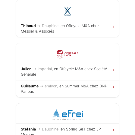
Thibaud
→ Dauphine
, en Offcycle M&A chez
›
Messier & Associés
Julien
→ Imperial
, en Offcycle M&A chez Société
›
Générale
Guillaume
→ emlyon
, en Summer M&A chez BNP
›
Paribas
Stefania
→ Dauphine
, en Spring S&T chez JP
›
Morgan