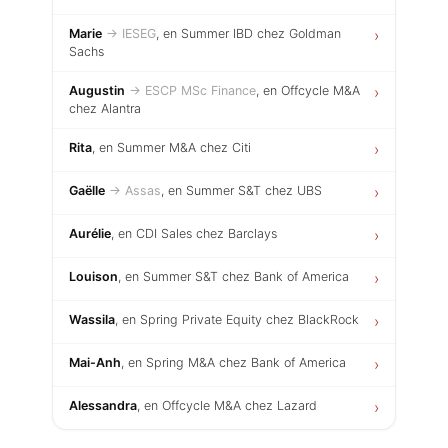
Marie
→ IESEG
, en Summer IBD chez Goldman
›
Sachs
Augustin
→ ESCP MSc Finance
, en Offcycle M&A
›
chez Alantra
Rita
, en Summer M&A chez Citi
›
Gaëlle
→ Assas
, en Summer S&T chez UBS
›
Aurélie
, en CDI Sales chez Barclays
›
Louison
, en Summer S&T chez Bank of America
›
Wassila
, en Spring Private Equity chez BlackRock
›
Mai-Anh
, en Spring M&A chez Bank of America
›
Alessandra
, en Offcycle M&A chez Lazard
›