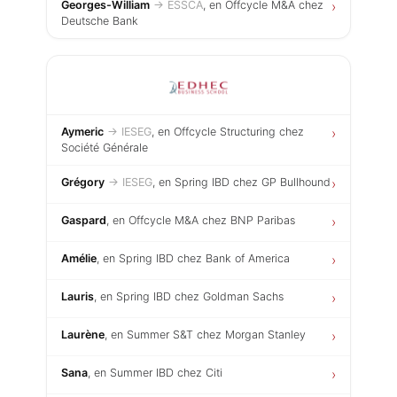
Georges-William
→ ESSCA
, en Offcycle M&A chez
›
Deutsche Bank
Aymeric
→ IESEG
, en Offcycle Structuring chez
›
Société Générale
Grégory
→ IESEG
, en Spring IBD chez GP Bullhound
›
Gaspard
, en Offcycle M&A chez BNP Paribas
›
Amélie
, en Spring IBD chez Bank of America
›
Lauris
, en Spring IBD chez Goldman Sachs
›
Laurène
, en Summer S&T chez Morgan Stanley
›
Sana
, en Summer IBD chez Citi
›