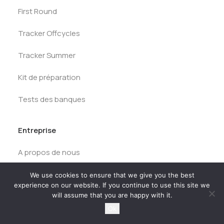
First Round
Tracker Offcycles
Tracker Summer
Kit de préparation
Tests des banques
Entreprise
A propos de nous
Carrières
We use cookies to ensure that we give you the best
experience on our website. If you continue to use this site we
Mentions légales
will assume that you are happy with it.
Ok
Politique de confidentialité