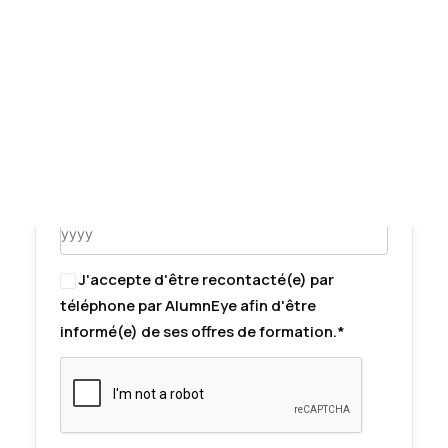
Tests des banques
Test d’aptitude en ligne
Mail*
Test Numérique Banque
S’inscrire
Téléphone*
Année de diplôme*
J'accepte d'être recontacté(e) par
téléphone par AlumnEye afin d'être
informé(e) de ses offres de formation.*