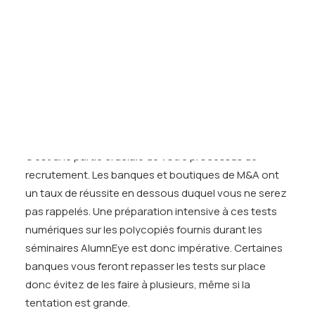
Tests des banques
personne avec ses tracas du quotidien : plus vous lui
Test d’aptitude en ligne
faciliterez le travail, plus il sera reconnaissant…
Test Numérique Banque
S’inscrire
4.
Vos tests numériques
en
ligne
:
C’est une partie cruciale de votre processus de
recrutement. Les banques et boutiques de M&A ont
un taux de réussite en dessous duquel vous ne serez
pas rappelés. Une
préparation intensive à ces tests
numériques
sur les polycopiés fournis durant les
séminaires AlumnEye est donc impérative. Certaines
banques vous feront repasser les tests sur place
donc évitez de les faire à plusieurs, même si la
tentation est grande.