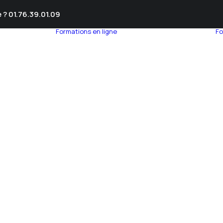
 ? 01.76.39.01.09
Formations en ligne
Fo
umnEye
seil en