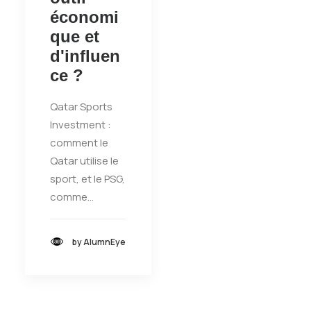
économi
que et
d'influen
ce ?
Qatar Sports
Investment :
comment le
Qatar utilise le
sport, et le PSG,
comme…
by AlumnEye