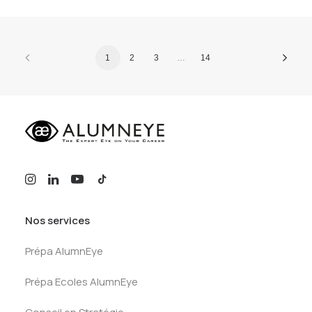
1
2
3
…
14
Nos services
Prépa AlumnEye
Prépa Ecoles AlumnEye