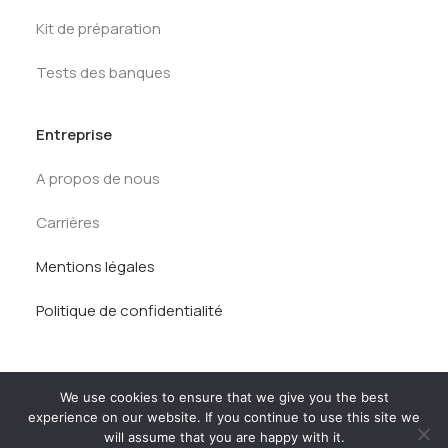
Kit de préparation
Tests des banques
Entreprise
A propos de nous
Carrières
Mentions légales
Politique de confidentialité
We use cookies to ensure that we give you the best
experience on our website. If you continue to use this site we
will assume that you are happy with it.
© AlumnEye 2026. Tous droits réservés.