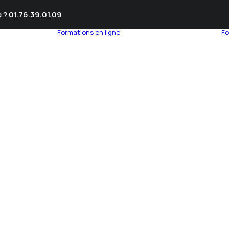
 ? 01.76.39.01.09
Formations en ligne
Fo
umnEye
seil en