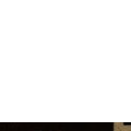
IMT BS
Scienc
ENSAE