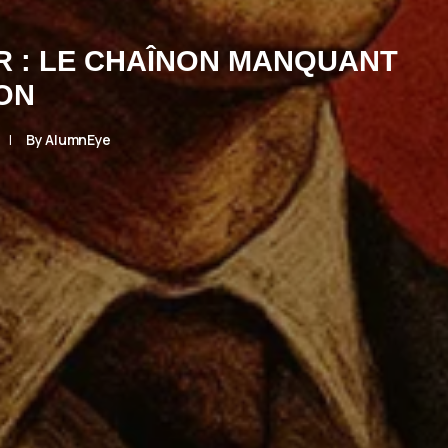
ER : LE CHAÎNON MANQUANT
ION
|
By
AlumnEye