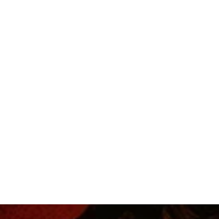
IMT BS
Scienc
ENSAE