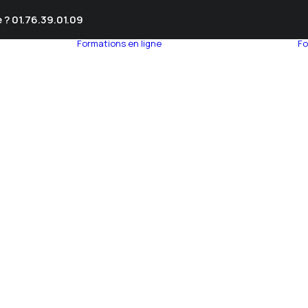
 ? 01.76.39.01.09
Formations en ligne
Fo
umnEye
seil en