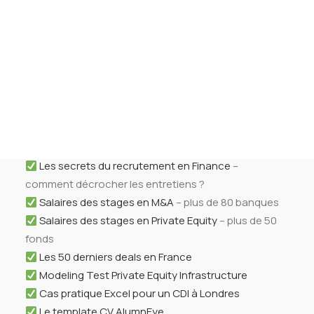
Tests des banques
Toutes les
ressources gratuites
Test d’aptitude en ligne
Test Numérique Banque
de notre
kit de préparation
aux
S’inscrire
entretiens
Les indispensables
Guide de la Finance
– Comprendre les métiers et
carrières en finance
Les secrets du recrutement en Finance
–
comment décrocher les entretiens ?
Salaires des stages en M&A
– plus de 80 banques
Salaires des stages en Private Equity
– plus de 50
fonds
Les 50 derniers deals en France
Modeling Test Private Equity Infrastructure
Cas pratique Excel pour un CDI à Londres
Le template CV AlumnEye