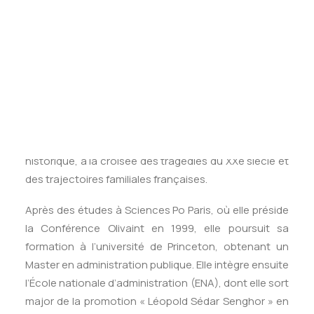
Tests des banques
public. Fille de Jean-Michel Bérard, préfet, et de Marie-
Test d’aptitude en ligne
Hélène Bérard, ancienne conseillère de Jacques
Test Numérique Banque
Chirac et banquière, elle est élevée dans une tradition
S’inscrire
d’engagement public et d’excellence académique.
Son grand-père maternel, Assia Bat Genstein, juif
russe ayant fui les pogroms, est pour elle une figure
fondatrice. Elle lui rend hommage dans Le Siècle
d’Assia (Flammarion, 2019), un récit intime et
historique, à la croisée des tragédies du XXe siècle et
des trajectoires familiales françaises.
Après des études à Sciences Po Paris, où elle préside
la Conférence Olivaint en 1999, elle poursuit sa
formation à l’université de Princeton, obtenant un
Master en administration publique. Elle intègre ensuite
l’École nationale d’administration (ENA), dont elle sort
major de la promotion « Léopold Sédar Senghor » en