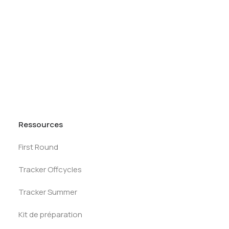
Tests des banques
Test d’aptitude en ligne
TrainingLBO
Test Numérique Banque
S’inscrire
Formation professionnelle
Catalogue
Service Carrières
Ressources
First Round
Tracker Offcycles
Tracker Summer
Kit de préparation