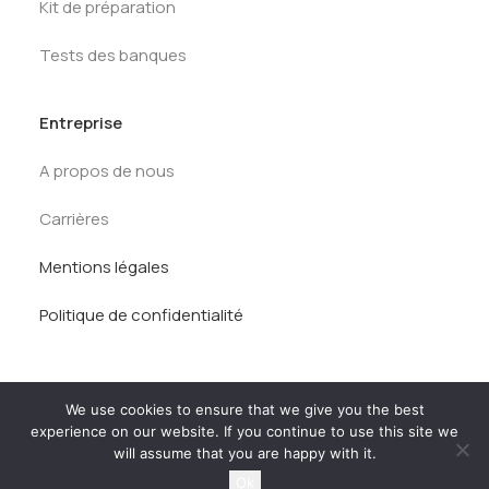
Kit de préparation
Tests des banques
Entreprise
A propos de nous
Carrières
Mentions légales
Politique de confidentialité
We use cookies to ensure that we give you the best
experience on our website. If you continue to use this site we
will assume that you are happy with it.
© AlumnEye 2026. Tous droits réservés.
Ok