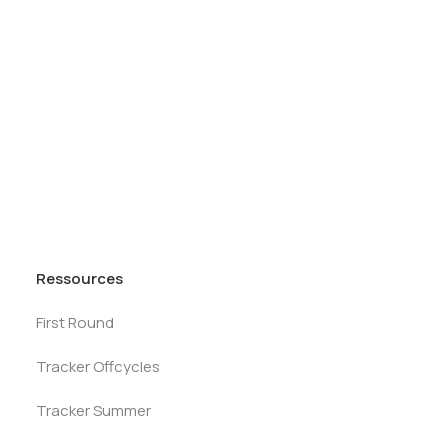
Tests des banques
TrainingIBD (& Coding in Python)
Test d’aptitude en ligne
Test Numérique Banque
TrainingLBO
S’inscrire
Formation professionnelle
Catalogue
Service Carrières
Ressources
First Round
Tracker Offcycles
Tracker Summer