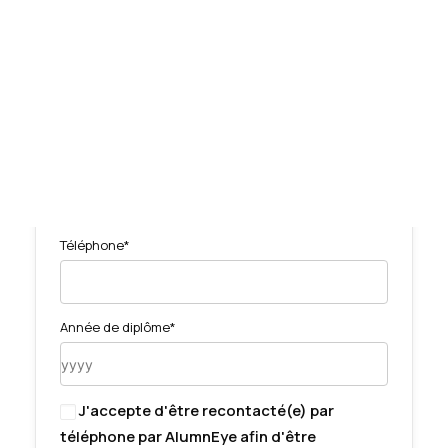
Tests des banques
Prénom*
Test d’aptitude en ligne
Test Numérique Banque
S’inscrire
Nom*
Mail*
Téléphone*
Année de diplôme*
J'accepte d'être recontacté(e) par
téléphone par AlumnEye afin d'être