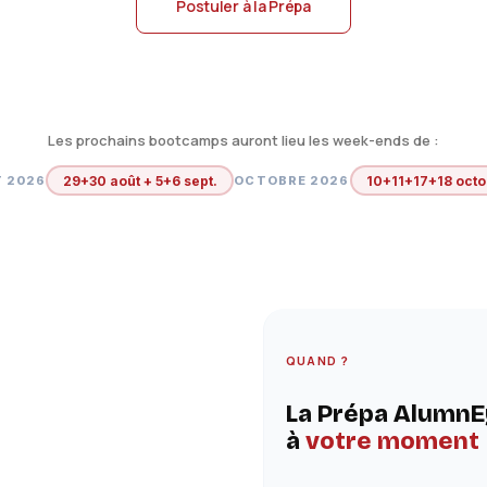
Postuler à la Prépa
Les prochains bootcamps auront lieu les week-ends de :
29+30 août + 5+6 sept.
10+11+17+18 oct
 2026
OCTOBRE 2026
QUAND ?
La Prépa AlumnE
à
votre moment