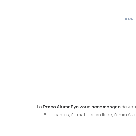
AOÛT
La
Prépa AlumnEye vous accompagne
de vot
Bootcamps, formations en ligne, forum AlumnE