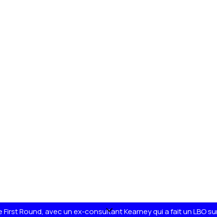
esPo
 First Round, avec un ex-consultant Kearney qui a fait un LBO s