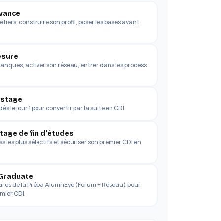
avance
iers, construire son profil, poser les bases avant
ésure
banques, activer son réseau, entrer dans les process
 stage
ès le jour 1 pour convertir par la suite en CDI.
tage de fin d'études
s les plus sélectifs et sécuriser son premier CDI en
 Graduate
ares de la Prépa AlumnEye (Forum + Réseau) pour
mier CDI.