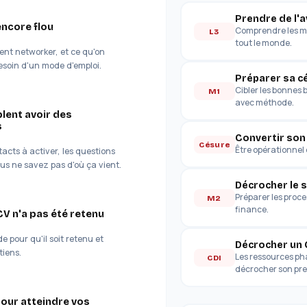
Prendre de l'
encore flou
Comprendre les mét
L3
tout le monde.
nt networker, et ce qu'on
esoin d'un mode d'emploi.
Préparer sa c
Cibler les bonnes 
M1
avec méthode.
lent avoir des
s
Convertir son
Césure
Être opérationnel d
acts à activer, les questions
s ne savez pas d'où ça vient.
Décrocher le s
Préparer les proces
M2
finance.
CV n'a pas été retenu
 pour qu'il soit retenu et
Décrocher un
tiens.
Les ressources ph
CDI
décrocher son pre
pour atteindre vos