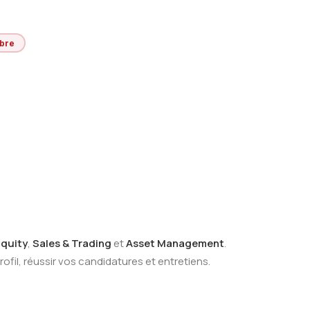
obre
Equity
,
Sales & Trading
et
Asset Management
.
ofil, réussir vos candidatures et entretiens.