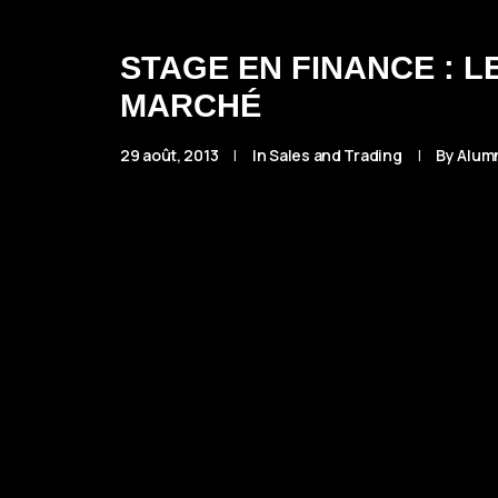
STAGE EN FINANCE : L
MARCHÉ
29 août, 2013
|
In
Sales and Trading
|
By
Alum