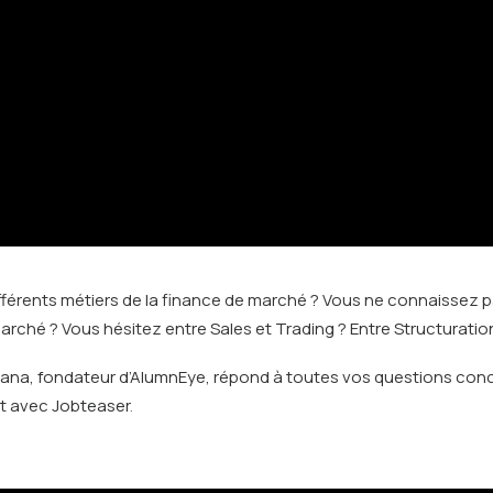
férents métiers de la finance de marché ? Vous ne connaissez pa
marché ? Vous hésitez entre Sales et Trading ? Entre Structuratio
hana, fondateur d’AlumnEye, répond à toutes vos questions conce
t avec
Jobteaser
.