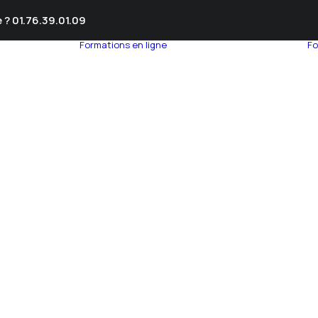
 ? 01.76.39.01.09
Formations en ligne
Fo
umnEye
seil en