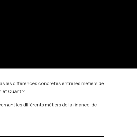
s les différences concrètes entre les métiers de
n et Quant ?
rnant les différents métiers de la finance de