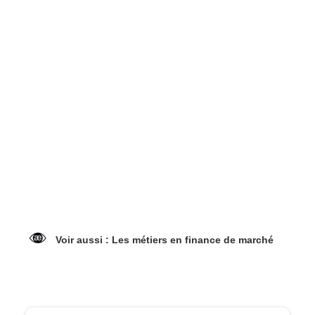
Tests des banques
Test d’aptitude en ligne
Test Numérique Banque
S’inscrire
Voir aussi :
Les métiers en finance de marché