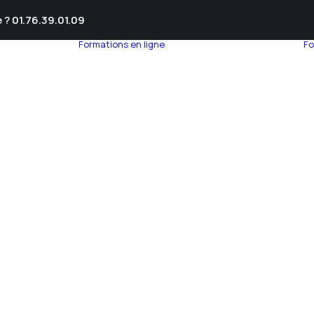
 ? 01.76.39.01.09
Formations en ligne
Fo
umnEye
seil en