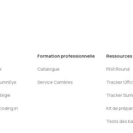
Formation professionnelle
Ressources
e
Catalogue
First Round
AlumnEye
Service Carrières
Tracker Offc
tégie
Tracker Su
Coding in
Kit de prépa
Tests des b