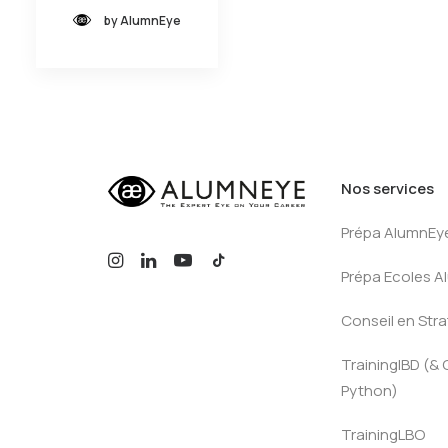
by AlumnEye
Nos services
Prépa AlumnEy
Prépa Ecoles 
Conseil en Stra
TrainingIBD (& 
Python)
TrainingLBO