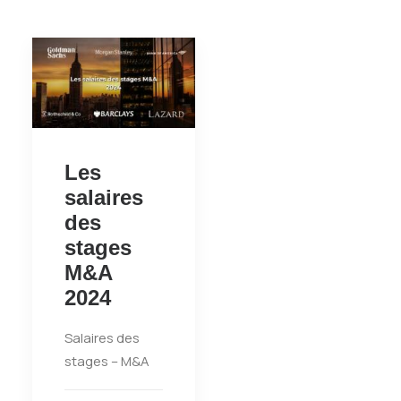
Les
salaires
des
stages
M&A
2024
Salaires des
stages – M&A