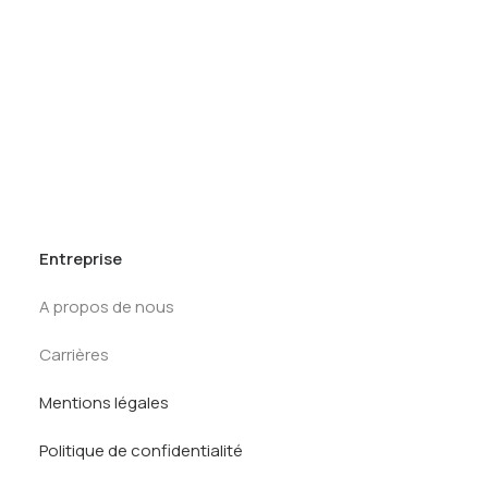
Tests des banques
Test d’aptitude en ligne
Tracker Offcycles
Test Numérique Banque
S’inscrire
Tracker Summer
Kit de préparation
Tests des banques
Entreprise
A propos de nous
Carrières
Mentions légales
Politique de confidentialité