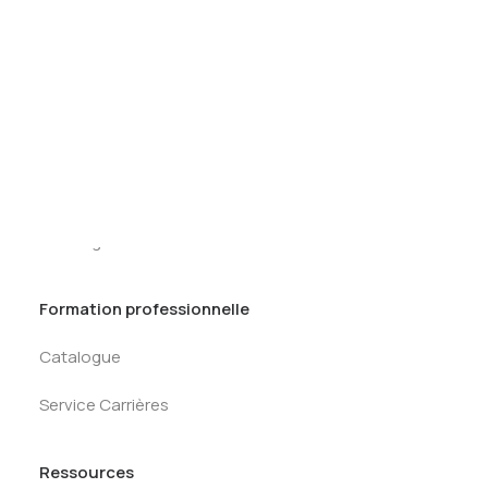
Nos services
Tests des banques
Test d’aptitude en ligne
Prépa AlumnEye
Test Numérique Banque
S’inscrire
Prépa Ecoles AlumnEye
Conseil en Stratégie
TrainingIBD (& Coding in Python)
TrainingLBO
Formation professionnelle
Catalogue
Service Carrières
Ressources