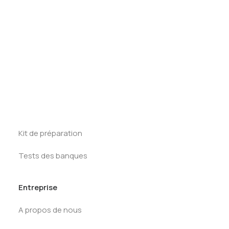
Tests des banques
Service Carrières
Test d’aptitude en ligne
Test Numérique Banque
S’inscrire
Ressources
First Round
Tracker Offcycles
Tracker Summer
Kit de préparation
Tests des banques
Entreprise
A propos de nous