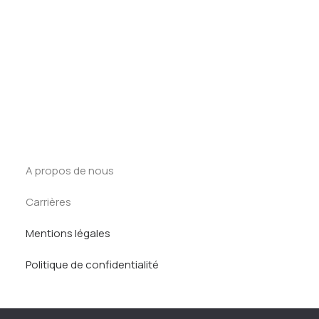
Tracker Offcycles
Tests des banques
Test d’aptitude en ligne
Tracker Summer
Test Numérique Banque
S’inscrire
Kit de préparation
Tests des banques
Entreprise
A propos de nous
Carrières
Mentions légales
Politique de confidentialité