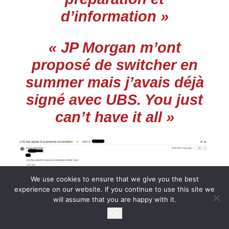
d’information »
« JP Morgan m’ont
proposé de switcher en
summer mais j’avais déjà
signé avec UBS. You just
can’t have it all »
We use cookies to ensure that we give you the best
experience on our website. If you continue to use this site we
will assume that you are happy with it.
Ok
« j’ai vraiment été très