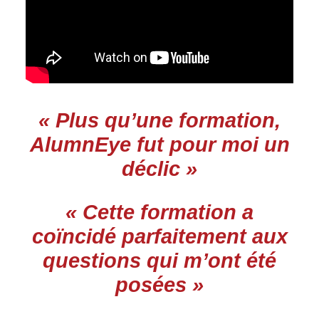
« Plus qu’une formation,
AlumnEye fut pour moi un
déclic »
« Cette formation a
coïncidé parfaitement aux
questions qui m’ont été
posées »