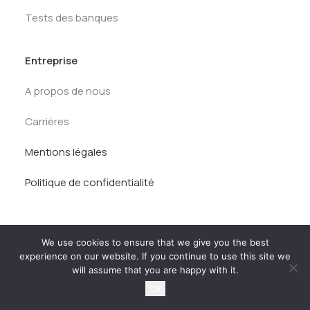
Tests des banques
Entreprise
A propos de nous
Carrières
Mentions légales
Politique de confidentialité
We use cookies to ensure that we give you the best
experience on our website. If you continue to use this site we
will assume that you are happy with it.
© AlumnEye 2026. Tous droits réservés.
Ok