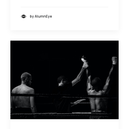
by AlumnEye