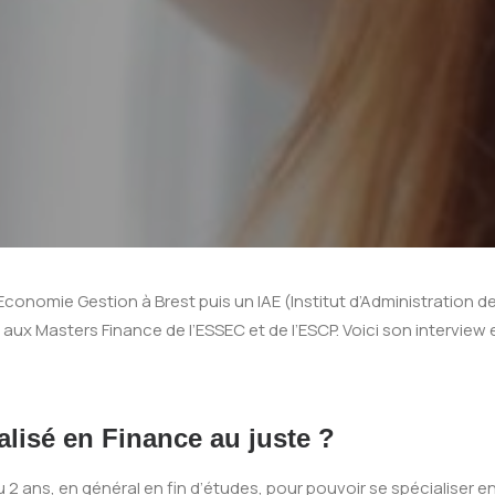
conomie Gestion à Brest puis un IAE (Institut d’Administration de
ux Masters Finance de l’ESSEC et de l’ESCP. Voici son interview 
lisé en Finance au juste ?
u 2 ans, en général en fin d’études, pour pouvoir se spécialiser e