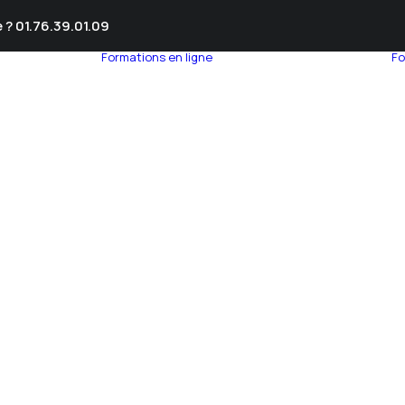
 ? 01.76.39.01.09
Formations en ligne
Fo
umnEye
seil en