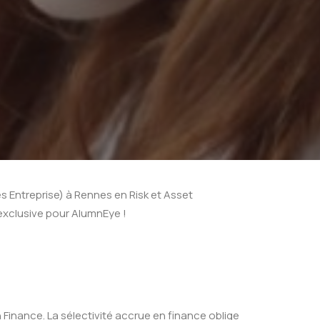
s Entreprise) à Rennes en Risk et Asset
exclusive pour AlumnEye !
n Finance. La sélectivité accrue en finance oblige