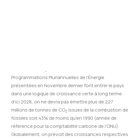
Tests des banques
Test d’aptitude en ligne
Test Numérique Banque
S’inscrire
renouvelable a été particulièrement dynamique en
2018 – +14% de production aux USA, +6,6% en France
et +5,2% au niveau mondial – comme en atteste la
performance symbolique de l’Allemagne, qui a produit
en 2018 plus d’électricité à partir de sources
renouvelables que fossiles. En France, les
Programmations Pluriannuelles de l’Énergie
présentées en Novembre dernier font entrer le pays
dans une logique de croissance verte à long terme :
d’ici 2028, on ne devra pas émettre plus de 227
millions de tonnes de CO
issues de la combustion de
2
fossiles soit 43% de moins qu’en 1990 (année de
référence pour la comptabilité carbone de l’ONU).
Globalement, on prévoit des croissances respectives