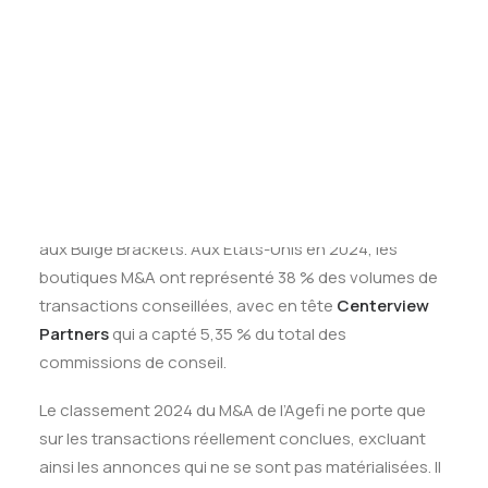
conseillant 73 opérations pour un montant total de
Tests des banques
Test d’aptitude en ligne
42,4 milliards d’euros. Elle devance
Bank of America
,
Test Numérique Banque
qui a accompagné 17 transactions totalisant 35,2
S’inscrire
milliards d’euros, et
Goldman Sachs
, qui occupe la
troisième place avec 26 opérations pour une valeur
de 33,9 milliards d’euros.
La première place de ce classement prise par Lazard
rappelle la forte progression des boutiques M&A face
aux Bulge Brackets. Aux Etats-Unis en 2024, les
boutiques M&A ont représenté 38 % des volumes de
transactions conseillées, avec en tête
Centerview
Partners
qui a capté 5,35 % du total des
commissions de conseil.
Le classement 2024 du M&A de l’Agefi ne porte que
sur les transactions réellement conclues, excluant
ainsi les annonces qui ne se sont pas matérialisées. Il