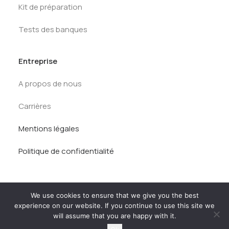
Kit de préparation
Tests des banques
Entreprise
A propos de nous
Carrières
Mentions légales
Politique de confidentialité
We use cookies to ensure that we give you the best
experience on our website. If you continue to use this site we
will assume that you are happy with it.
© AlumnEye 2026. Tous droits réservés.