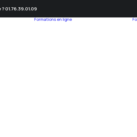
 ? 01.76.39.01.09
Formations en ligne
Fo
umnEye
seil en