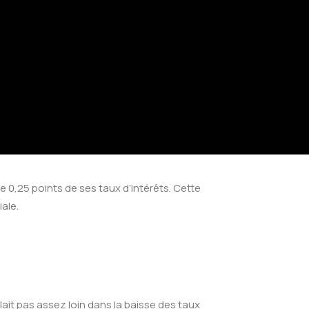
e 0,25 points de ses taux d’intérêts. Cette
ale.
lait pas assez loin dans la baisse des taux