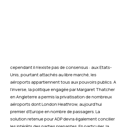
dans l’économie. Elles sont perçues par leurs
Tests des banques
Test d’aptitude en ligne
détracteurs comme des renoncements face aux
Test Numérique Banque
marchés financiers et à l’Union Européenne, qui
S’inscrire
encadre les interventions étatiques au sein du
marché commun. Pour dépasser les clivages
idéologiques, le régime de propriété doit s’envisager
selon des indicateurs de performance opérationnelle,
commerciale et financière. Les expériences à
l’étranger peuvent servir d’appui à cette réflexion,
cependant il n’existe pas de consensus : aux Etats-
Unis, pourtant attachés au libre marché, les
aéroports appartiennent tous aux pouvoirs publics. A
l’inverse, la politique engagée par Margaret Thatcher
en Angleterre a permis la privatisation de nombreux
aéroports dont London Heathrow, aujourd’hui
premier d’Europe en nombre de passagers. La
solution retenue pour ADP devra également concilier
les intérêts des parties prenantes. En particulier, la