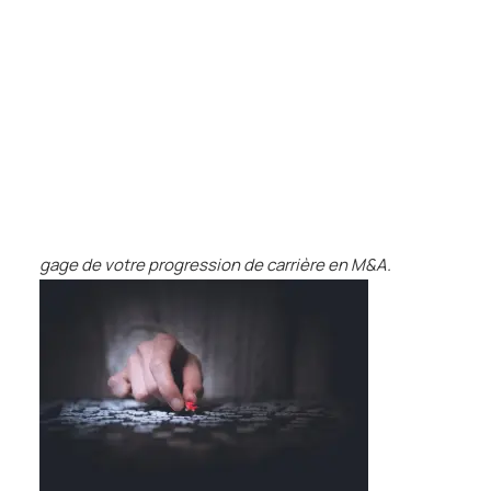
Tests des banques
des services aux institutions financières (Financial
Test d’aptitude en ligne
Institutions Group ou FIG) et des services aux
Test Numérique Banque
entreprises (Business Services).
S’inscrire
Si vous devez choisir une spécialisation dans un de
ces groupes lorsque vous postulez en M&A, il est
primordial de connaître leur actualité récente et les
spécificités du secteur. Une spécialisation réussie
dans un secteur porteur et qui vous intéresse sera le
gage de votre progression de carrière en M&A.