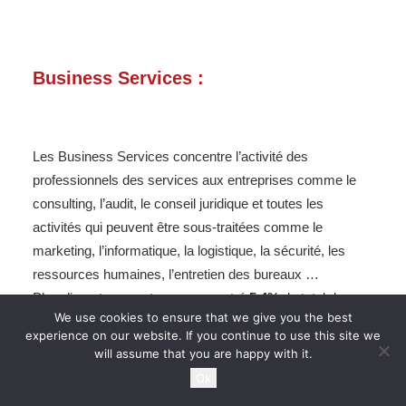
Business Services :
Les Business Services concentre l’activité des
professionnels des services aux entreprises comme le
consulting, l’audit, le conseil juridique et toutes les
activités qui peuvent être sous-traitées comme le
marketing, l’informatique, la logistique, la sécurité, les
ressources humaines, l’entretien des bureaux …
Plus discret, ce secteur a concentré
5,4%
du total des
We use cookies to ensure that we give you the best
deals pour 2014 et figure comme un des secteurs les
experience on our website. If you continue to use this site we
moins importants en valeur selon
Mergermarket
.
will assume that you are happy with it.
Les ressorts de l’activité dans les Business Services se
Ok
situent dans l’internationalisation de l’économie et la