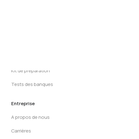
Tests des banques
Test d’aptitude en ligne
Test Numérique Banque
Ressources
S’inscrire
First Round
Tracker Offcycles
Tracker Summer
Kit de préparation
Tests des banques
Entreprise
A propos de nous
Carrières