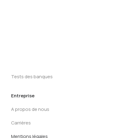
Tests des banques
Test d’aptitude en ligne
Ressources
Test Numérique Banque
First Round
S’inscrire
Tracker Offcycles
Tracker Summer
Kit de préparation
Tests des banques
Entreprise
A propos de nous
Carrières
Mentions légales