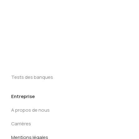
Tests des banques
Test d’aptitude en ligne
Ressources
Test Numérique Banque
First Round
S’inscrire
Tracker Offcycles
Tracker Summer
Kit de préparation
Tests des banques
Entreprise
A propos de nous
Carrières
Mentions légales