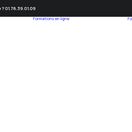
 ? 01.76.39.01.09
Formations en ligne
Fo
umnEye
seil en