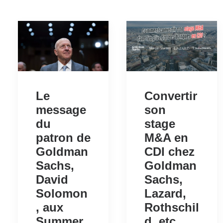
Le
Convertir
message
son
du
stage
patron de
M&A en
Goldman
CDI chez
Sachs,
Goldman
David
Sachs,
Solomon
Lazard,
, aux
Rothschil
Summer
d, etc.