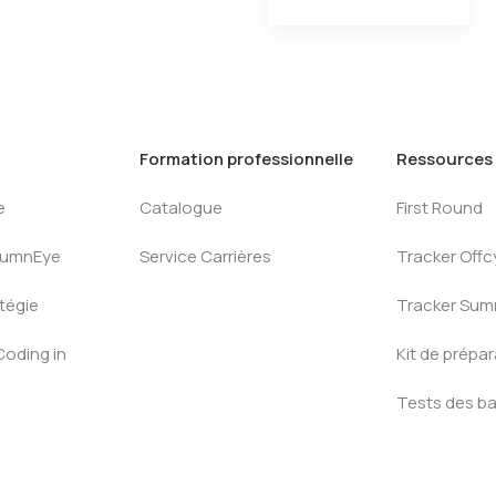
Formation professionnelle
Ressources
e
Catalogue
First Round
AlumnEye
Service Carrières
Tracker Offc
tégie
Tracker Su
Coding in
Kit de prépa
Tests des b