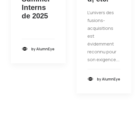
Interns
L’univers des
de 2025
fusions-
acquisitions
est
évidemment
by AlumnEye
reconnu pour
son exigence.…
by AlumnEye