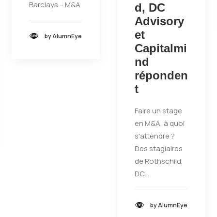
Barclays – M&A
d, DC
Advisory
et
by AlumnEye
Capitalmi
nd
réponden
t
Faire un stage
en M&A, à quoi
s'attendre ?
Des stagiaires
de Rothschild,
DC…
by AlumnEye