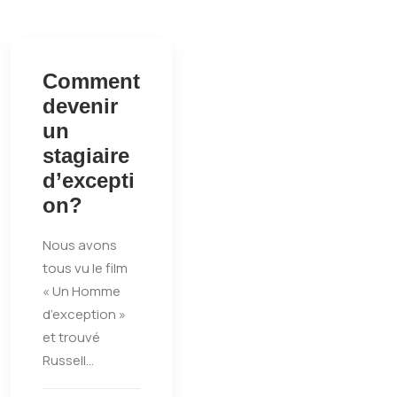
Comment
devenir
un
stagiaire
d’excepti
on?
Nous avons
tous vu le film
« Un Homme
d’exception »
et trouvé
Russell…