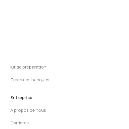
Tests des banques
Test d’aptitude en ligne
Test Numérique Banque
Ressources
S’inscrire
First Round
Tracker Offcycles
Tracker Summer
Kit de préparation
Tests des banques
Entreprise
A propos de nous
Carrières