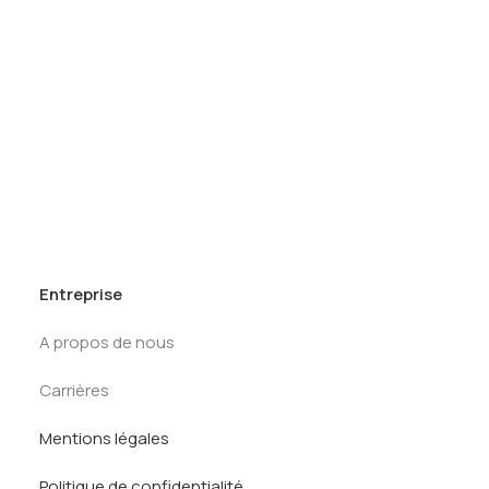
Tests des banques
Test d’aptitude en ligne
First Round
Test Numérique Banque
Tracker Offcycles
S’inscrire
Tracker Summer
Kit de préparation
Tests des banques
Entreprise
A propos de nous
Carrières
Mentions légales
Politique de confidentialité