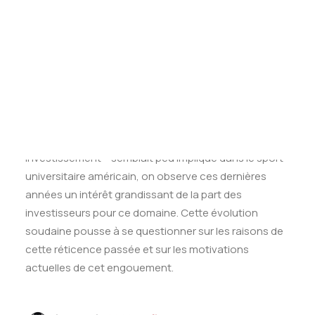
Tests des banques
National Collegiate
Athletic Association. Une
Test d’aptitude en ligne
conférence est un regroupement de plusieurs
Test Numérique Banque
équipes universitaires
afin de former un mini-
S’inscrire
championnat dans les différentes disciplines. Parmi
les conférences les
p
lus médiatisées, on peut citer la
Big Ten, la Big 12, la Southeastern Conference, la Pac-
12 ou
encore l’Atlantic Coast Conference.
Alors que
par le passé, le Private Equity – ou capital
investissement – semblait peu impliqué
dans le sport
universitaire américain, on observe ces dernières
années un intérêt grandissant
de la part des
investisseurs pour ce domaine. Cette évolution
soudaine pousse à se questionner
sur les raisons de
cette réticence passée et sur les motivations
actuelles de cet engouement.