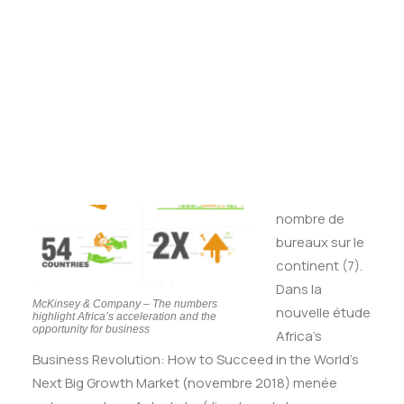
Tests des banques
Test d’aptitude en ligne
Tout d’abord,
Test Numérique Banque
concernant
S’inscrire
les MBB
(McKinsey,
BCG, Bain),
c’est McKinsey
qui dispose du
plus grand
nombre de
bureaux sur le
continent (7).
Dans la
McKinsey & Company – The numbers
nouvelle étude
highlight Africa’s acceleration and the
opportunity for business
Africa’s
Business Revolution: How to Succeed in the World’s
Next Big Growth Market
(novembre 2018) menée