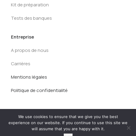
Kit de préparation
Tests des banques
Entreprise
A propos de nous
Carrières
Mentions légales
Politique de confidentialité
We use cookies to ensure that we give you the best
experience on our website. If you continue to use this site we
will assume that you are happy with it.
© AlumnEye 2026. Tous droits réservés.