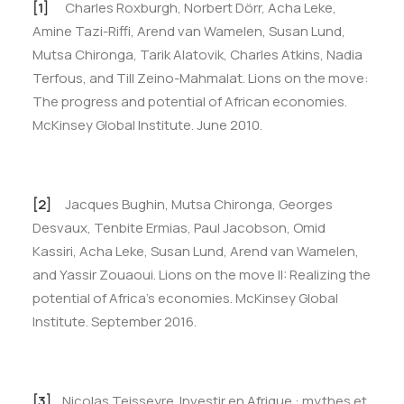
[1]
Charles Roxburgh, Norbert Dörr, Acha Leke,
Amine Tazi-Riffi, Arend van Wamelen, Susan Lund,
Mutsa Chironga, Tarik Alatovik, Charles Atkins, Nadia
Terfous, and Till Zeino-Mahmalat. Lions on the move:
The progress and potential of African economies.
McKinsey Global Institute. June 2010.
[2]
Jacques Bughin, Mutsa Chironga, Georges
Desvaux, Tenbite Ermias, Paul Jacobson, Omid
Kassiri, Acha Leke, Susan Lund, Arend van Wamelen,
and Yassir Zouaoui. Lions on the move II: Realizing the
potential of Africa’s economies. McKinsey Global
Institute. September 2016.
[3]
Nicolas Teisseyre. Investir en Afrique : mythes et