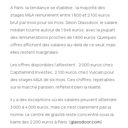
À Paris, la tendance se stabilise : la majorité des
stages M&A rémunèrent entre 1 800 et 2 100 euros
brut par mois pour six mois. Selon Glassdoor, le salaire
médian tourne autour de 1 946 euros, avec la plupart
des rémunérations proches de 1 800 euros. Quelques
offres affichent des salaires au-delà de ce seuil, mais
elles restent marginales.
Les offres disponibles l’attestent : 2 000 euros chez
Capitalmind Investec, 2 100 euros chez Vulcain pour
des stages M&A de six mois. Ces chiffres, repérables
sur le marché parisien, reflètent bien la réalité.
Il y a des exceptions où les salaires peuvent atteindre
3 000 à 4 000 euros, mais ce n’est clairement pas la
norme. Le centre de gravité reste concentré sous la
barre des 2 200 euros à Paris. (
glassdoor.com
)