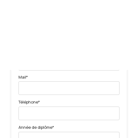
Tests des banques
Test d’aptitude en ligne
Remplis ce formulaire pour recevoir le Guide de la
Test Numérique Banque
finance
S’inscrire
Prénom*
Nom*
Mail*
Téléphone*
Année de diplôme*