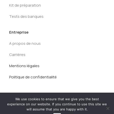
Kit de préparation
Tests des banques
Entreprise
A propos de nous
Carrières
Mentions légales
Politique de confidentialité
We use cookies to ensure that we give you the best
experience on our website. If you continue to use this site we
will assume that you are happy with it.
© AlumnEye 2026. Tous droits réservés.