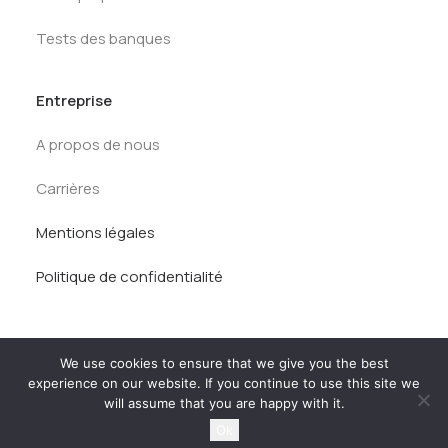
Tests des banques
Entreprise
A propos de nous
Carrières
Mentions légales
Politique de confidentialité
We use cookies to ensure that we give you the best
experience on our website. If you continue to use this site we
will assume that you are happy with it.
© AlumnEye 2026. Tous droits réservés.
Ok