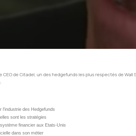
 le CEO de Citadel, un des hedgefunds les plus respectés de Wall S
.
ur l’industrie des Hedgefunds
lles sont les stratégies
u système financier aux Etats-Unis
ficielle dans son métier