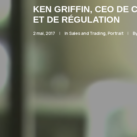
KEN GRIFFIN, CEO DE
ET DE RÉGULATION
2 mai, 2017
|
In
Sales and Trading
,
Portrait
|
B