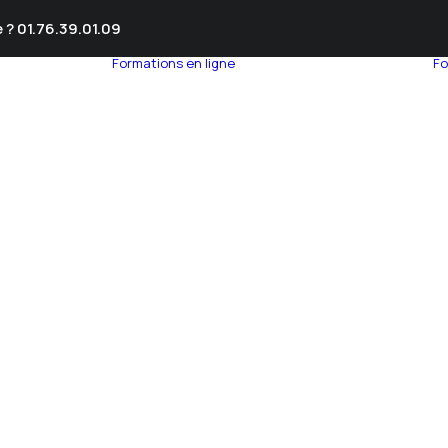
 ? 01.76.39.01.09
Formations en ligne
Fo
umnEye
seil en