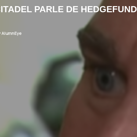
 CITADEL PARLE DE HEDGEFUN
y
AlumnEye