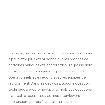
Tests des banques
recherchent surtout des talents qui sauront
Test d’aptitude en ligne
s’intégrer dans une équipe où la pression est souvent
Test Numérique Banque
très forte.
S’inscrire
Comment s’est déroulé le
processus de recrutement ?
J’ai postulé plutôt tard par rapport à ce qui est
conseillé, autour de mi-Novembre. Le facteur chance
a peut-être joué étant donné que les process de
certaines banques étaient retardés. J’ai passé deux
entretiens téléphoniques : le premier avec des
opérationnels et le second avec les équipes de
recrutement. Dans les deux cas, aucune question
technique à proprement parler, mais des questions
d’actualité récurrentes où mes interviewers
cherchaient parfois à approfondir sur mes